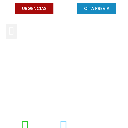
URGENCIAS
CITA PREVIA
CLÍNICA DENTAL EN
MÁLAGA Y
TORREMOLINOS
Gross Dentistas, desde 1972 creando
sonrisas