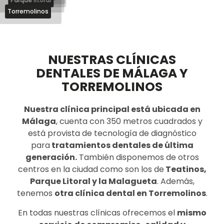
Torremolinos
¿Cómo
¿Cómo
llegar?
¿Cómo
¿Cómo
NUESTRAS CLÍNICAS
¿Cómo
llegar?
llegar?
llegar?
llegar?
DENTALES DE MÁLAGA Y
¿Cómo
TORREMOLINOS
llegar?
Nuestra clínica principal está ubicada en
Málaga
, cuenta con 350 metros cuadrados y
está provista de tecnología de diagnóstico
para
tratamientos dentales de última
generación.
También disponemos de otros
centros en la ciudad como son los de
Teatinos,
Parque Litoral y la Malagueta
. Además,
tenemos
otra clínica dental en Torremolinos
.
En todas nuestras clínicas ofrecemos el
mismo