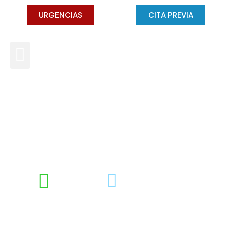
URGENCIAS
CITA PREVIA
¿Por qué es importante
emplear un irrigador dental?
DRA. CONCHA GROSS
SEPTIEMBRE 5, 2025