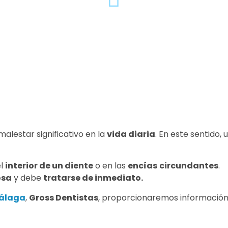
alestar significativo en la
vida diaria
. En este sentido, 
el
interior de un diente
o en las
encías
circundantes
.
osa
y debe
tratarse de inmediato.
Málaga
,
Gross Dentistas
, proporcionaremos informació