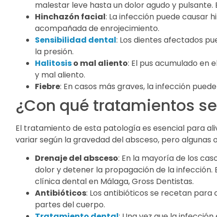
malestar leve hasta un dolor agudo y pulsante. El
Hinchazón facial
: La infección puede causar h
acompañada de enrojecimiento.
Sensibilidad dental
: Los dientes afectados pu
la presión.
Halitosis
o mal aliento
: El pus acumulado en 
y mal aliento.
Fiebre
: En casos más graves, la infección pued
¿Con qué tratamientos se
El tratamiento de esta patología es esencial para aliv
variar según la gravedad del absceso, pero algunas
Drenaje del absceso
: En la mayoría de los cas
dolor y detener la propagación de la infección. 
clínica dental en Málaga, Gross Dentistas.
Antibióticos
: Los antibióticos se recetan para
partes del cuerpo.
Tratamiento dental
: Una vez que la infección