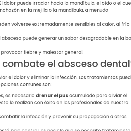
 dolor puede irradiar hacia la mandíbula, el oído o el cuel
inchazón en la mejilla o la mandíbula, a menudo
eden volverse extremadamente sensibles al calor, al frío 
el absceso puede generar un sabor desagradable en la b
e provocar fiebre y malestar general.
 combate el absceso dental
iar el dolor y eliminar la infección. Los tratamientos pue
 opciones comunes son:
os, es necesario
drenar el pus
acumulado para aliviar el
Esto lo realizan con éxito en los profesionales de nuestra
 combatir la infección y prevenir su propagación a otras
 esté bajo control, es posible que se necesite tratamiento