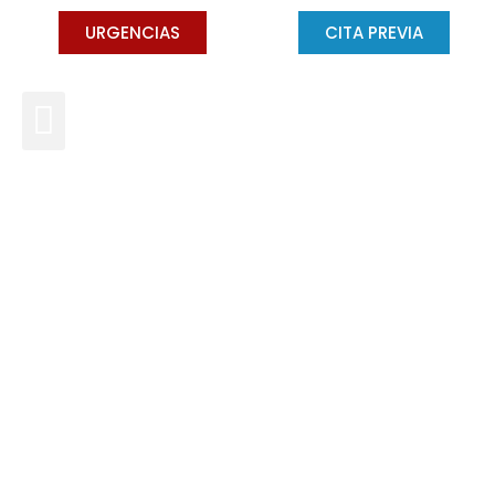
URGENCIAS
CITA PREVIA
Todo lo que necesitas saber
sobre la halitosis
DRA. CONCHA GROSS
DICIEMBRE 11, 2021