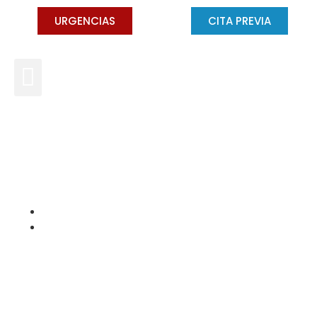
URGENCIAS
CITA PREVIA
Cómo cepillarse los dientes
como un profesional
DRA. CONCHA GROSS
JUNIO 5, 2023