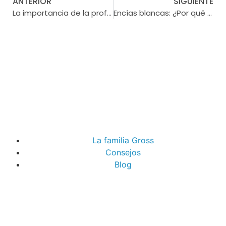
ANTERIOR
SIGUIENTE
La importancia de la profilaxis dental: ¡Mantén tu sonrisa radiante y saludable!
Encías blancas: ¿Por qué salen?
La familia Gross
Consejos
Blog