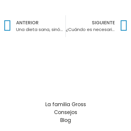
ANTERIOR
SIGUIENTE
Una dieta sana, sinónimo de una buena salud bucodental
¿Cuándo es necesario un tratamiento de ortodoncia?
La familia Gross
Consejos
Blog