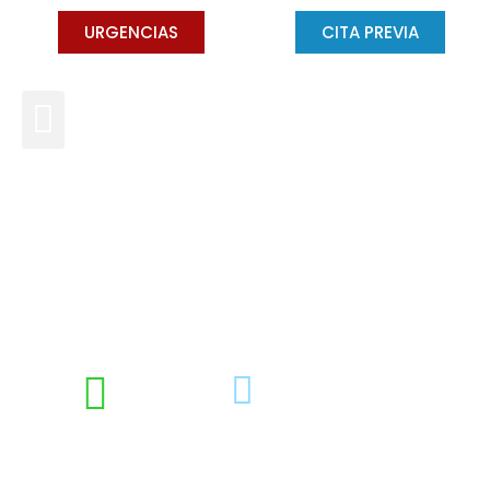
URGENCIAS
CITA PREVIA
¿Cómo superar el miedo al
dentista?
DRA. CONCHA GROSS
DICIEMBRE 16, 2016