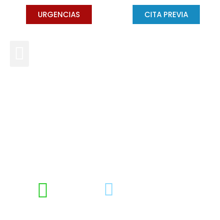
URGENCIAS
CITA PREVIA
Una dieta sana, sinónimo de
una buena salud
bucodental
DRA. CONCHA GROSS
MARZO 31, 2014