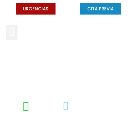
URGENCIAS
CITA PREVIA
Diabetes y cirugía de
cavidad oral
DRA. CONCHA GROSS
FEBRERO 17, 2014