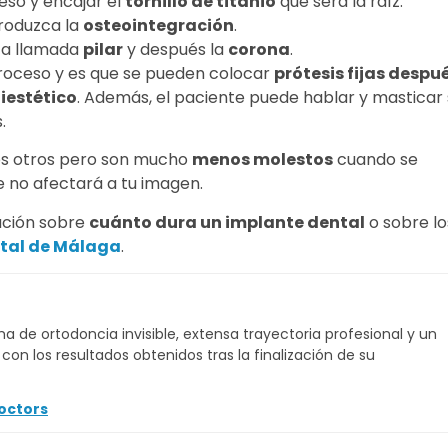
eso y encajar el
tornillo de titanio
que será la raíz.
roduzca la
osteointegración
.
eza llamada
pilar
y después la
corona
.
proceso y es que se pueden colocar
prótesis fijas despu
iestético
. Además, el paciente puede hablar y masticar 
.
os otros pero son mucho
menos molestos
cuando se
 no afectará a tu imagen.
ación sobre
cuánto dura un implante dental
o sobre lo
ntal de Málaga
.
a de ortodoncia invisible, extensa trayectoria profesional y un
on los resultados obtenidos tras la finalización de su
octors