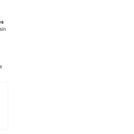
és
sin
s