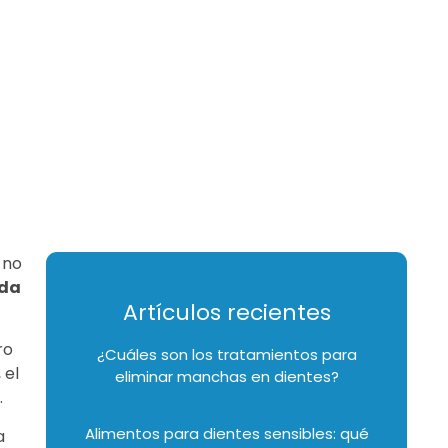
 no
ida
Artículos recientes
ro
¿Cuáles son los tratamientos para
 el
eliminar manchas en dientes?
.
Alimentos para dientes sensibles: qué
a