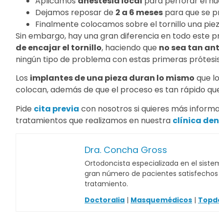
Aplicamos
anestesia local
para perforar el hu
Dejamos reposar de
2 a 6 meses
para que se p
Finalmente colocamos sobre el tornillo una pi
Sin embargo, hay una gran diferencia en todo este 
de encajar el tornillo
, haciendo que
no sea tan ant
ningún tipo de problema con estas primeras prótesis
Los
implantes de una pieza duran lo mismo
que l
colocan, además de que el proceso es tan rápido que
Pide
cita previa
con nosotros si quieres más inform
tratamientos que realizamos en nuestra
clínica de
Dra. Concha Gross
Ortodoncista especializada en el sistem
gran número de pacientes satisfechos c
tratamiento.
Doctoralia
|
Masquemédicos
|
Topd