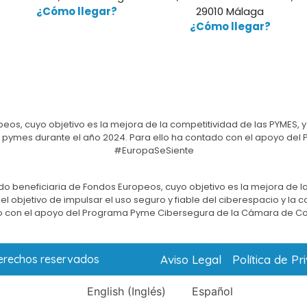
¿Cómo llegar?
29010 Málaga
¿Cómo llegar?
eos, cuyo objetivo es la mejora de la competitividad de las PYMES, y
e las pymes durante el año 2024. Para ello ha contado con el apoyo 
#EuropaSeSiente
do beneficiaria de Fondos Europeos, cuyo objetivo es la mejora de la
l objetivo de impulsar el uso seguro y fiable del ciberespacio y la 
 con el apoyo del Programa Pyme Cibersegura de la Cámara de C
Aviso Legal
Política de Pr
derechos reservados
English
(
Inglés
)
Español