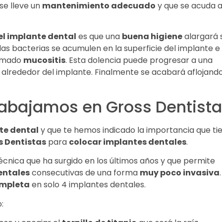
se lleve un
mantenimiento adecuado
y que se acuda 
el implante dental
es que una
buena higiene
alargará 
as bacterias se acumulen en la superficie del implante e
lamado
mucositis
. Esta dolencia puede progresar a una
o alrededor del implante. Finalmente se acabará aflojand
rabajamos en Gross Dentist
te dental
y que te hemos indicado la importancia que ti
s Dentistas
para
colocar implantes dentales
.
écnica que ha surgido en los últimos años y que permite
entales
consecutivas de una forma
muy poco invasiva
ompleta
en solo 4 implantes dentales.
: