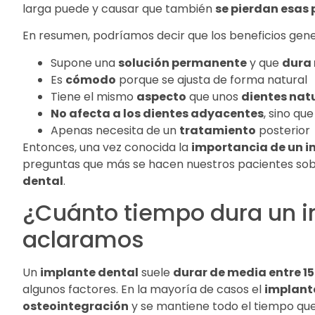
larga puede y causar que también
se pierdan esas 
En resumen, podríamos decir que los beneficios gene
Supone una
solución permanente
y que
dura
Es
cómodo
porque se ajusta de forma natural
Tiene el mismo
aspecto
que unos
dientes nat
No afecta a los dientes adyacentes
, sino que
Apenas necesita de un
tratamiento
posterior
Entonces, una vez conocida la
importancia de un i
preguntas que más se hacen nuestros pacientes sob
dental
.
¿Cuánto tiempo dura un i
aclaramos
Un
implante dental
suele
durar de media entre 15
algunos factores. En la mayoría de casos el
implante
osteointegración
y se mantiene todo el tiempo que 