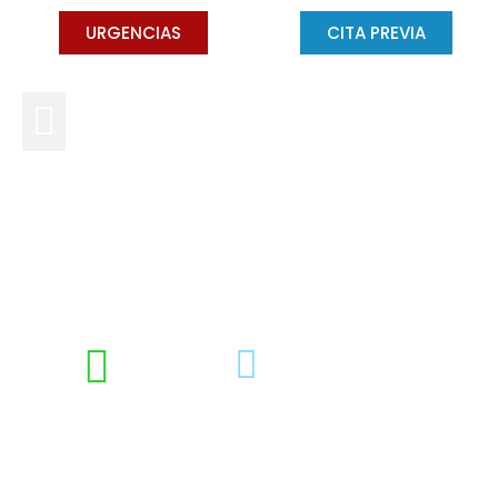
URGENCIAS
CITA PREVIA
¿Qué es el diastema?
DRA. CONCHA GROSS
ENERO 13, 2025