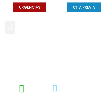
URGENCIAS
CITA PREVIA
¿Qué es un microimplante y
en qué consisten?
DRA. CONCHA GROSS
FEBRERO 19, 2020