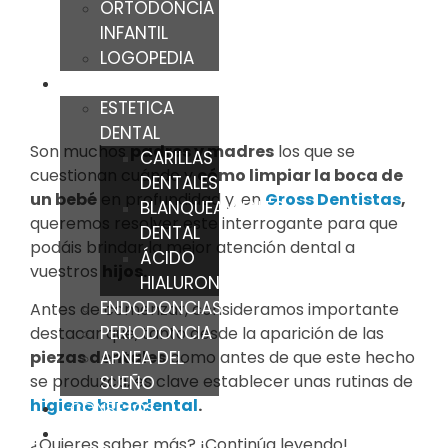
ORTODONCIA
INFANTIL
LOGOPEDIA
TRATAMIENTOS
ESTETICA
DENTAL
Son muchos
padres y madres
los que se
CARILLAS
cuestionan cuándo y
cómo limpiar la boca de
DENTALES
un bebé
en profundidad y, en
Gross Dentistas
,
BLANQUEAMIENTO
queremos resolver este interrogante para que
DENTAL
podáis brindar la mejor atención dental a
ÁCIDO
vuestros
hijos.
HIALURONICO
ENDODONCIAS
Antes de comenzar, consideramos importante
PERIODONCIA
destacar que, tanto desde la aparición de las
APNEA DEL
piezas dentales
como antes de que este hecho
se produzca, es clave establecer unas rutinas de
SUEÑO
higiene bucodental
.
CONSEJOS
BLOG
¿Quieres saber más? ¡Continúa leyendo!