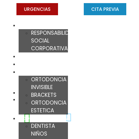
URGENCIAS
CITA PREVIA
EQUIPO
RESPONSABILIDAD
SOCIAL
CORPORATIVA
CLÍNICAS
IMPLANTES
¿Cómo limpiar la boca a un
ORTODONCIA
bebé? ¡Descúbrelo!
ORTODONCIA
INVISIBLE
DRA. CONCHA GROSS
BRACKETS
JUNIO 30, 2022
ORTODONCIA
ESTETICA
ODONTOPEDIATRÍA
DENTISTA
NIÑOS