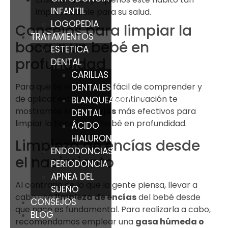
INFANTIL
imprescindible para su salud.
LOGOPEDIA
Consejos para limpiar la
TRATAMIENTOS
boca a un bebé en
ESTETICA
profundidad
DENTAL
CARILLAS
Para que te resulte más fácil de comprender y
DENTALES
de aplicar esta acción, a continuación te
BLANQUEAMIENTO
mostramos los
consejos
más efectivos para
DENTAL
limpiar la boca de un bebé en profundidad.
ÁCIDO
HIALURONICO
Limpieza de encías desde
ENDODONCIAS
el nacimiento
PERIODONCIA
APNEA DEL
Al contrario de lo que la gente piensa, llevar a
SUEÑO
cabo una
limpieza de encías
del bebé desde
CONSEJOS
que nace es fundamental. Para realizarla a cabo,
BLOG
recomendamos emplear una
gasa húmeda o