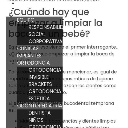
¿Cuándo hay que
empezar a limpiar la
EQUIPO
RESPONSABILIDAD
boca de un bebé?
SOCIAL
CORPORATIVA
Empecemos resolviendo el primer interrogante…
CLÍNICAS
¿Cuándo hay que empezar a limpiar la boca de
IMPLANTES
un bebé?
ORTODONCIA
ORTODONCIA
Tal y como acabamos de mencionar, es igual de
INVISIBLE
importante establecer unas rutinas de higiene
BRACKETS
tanto antes de que aparezcan los dientes como
ORTODONCIA
cuando ya han aparecido.
ESTETICA
El
objetivo
de la higiene bucodental temprana
ODONTOPEDIATRÍA
es:
DENTISTA
NIÑOS
Mantener la boca, encías y dientes limpios.
ORTODONCIA
Enseñar a los pequeños este hábito tan