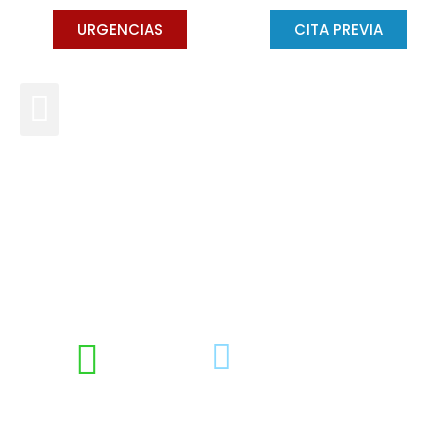
URGENCIAS
CITA PREVIA
Aspectos importantes sobre
los brackets internos
DRA. CONCHA GROSS
JUNIO 28, 2022