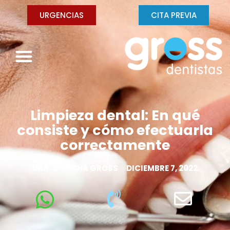
URGENCIAS
CITA PREVIA
Limpieza dental: En qué
consiste y cómo efectuarla
correctamente
DRA. CONCHA GROSS
DICIEMBRE 7, 2022