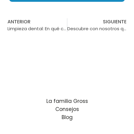
ANTERIOR
SIGUIENTE
Limpieza dental: En qué consiste y cómo efectuarla correctamente
Descubre con nosotros que es la herpangina
La familia Gross
Consejos
Blog