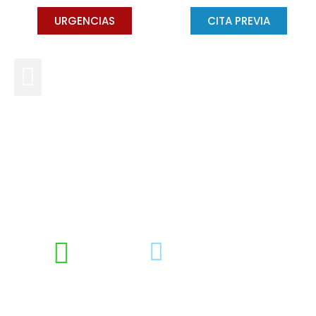
URGENCIAS
CITA PREVIA
Maloclusión: causas, tipos y
tratamiento con ortodoncia
DRA. CONCHA GROSS
JULIO 27, 2021