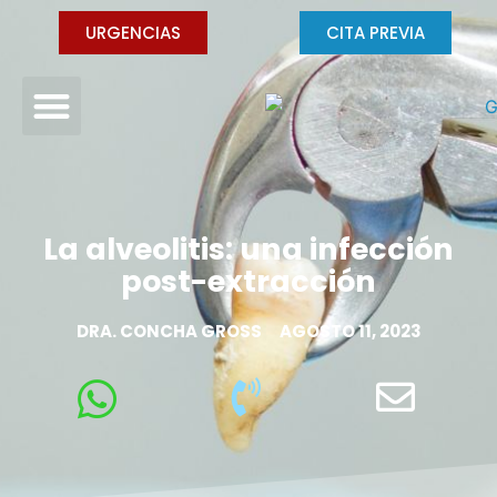
URGENCIAS
CITA PREVIA
La alveolitis: una infección
post-extracción
DRA. CONCHA GROSS
AGOSTO 11, 2023