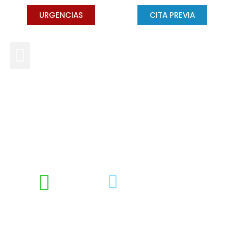
URGENCIAS
CITA PREVIA
Reendodoncia, cuándo es
necesario someterte a una
DRA. CONCHA GROSS
MAYO 16, 2024