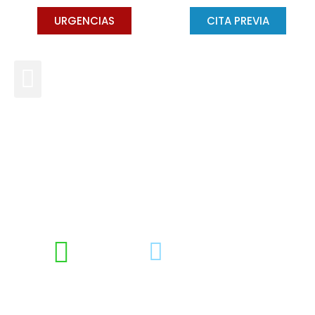
URGENCIAS
CITA PREVIA
Sinusitis: qué es, síntomas y
tratamiento
DRA. CONCHA GROSS
SEPTIEMBRE 11, 2024