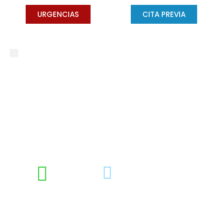
URGENCIAS
CITA PREVIA
¿Cómo solucionar los
dientes caninos montados?
DRA. CONCHA GROSS
DICIEMBRE 11, 2025