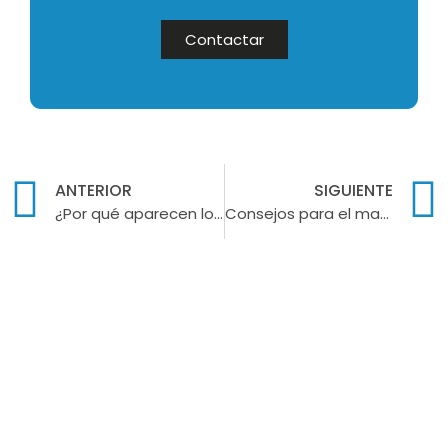
Contactar
ANTERIOR
SIGUIENTE
¿Por qué aparecen los hematomas en los dientes?
Consejos para el mantenimiento de las carillas dentales