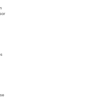
n
sar
os
 se