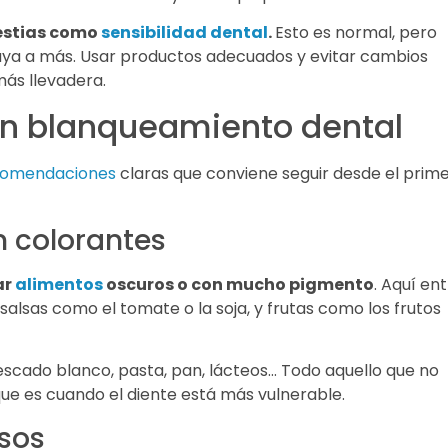
estias como
sensibilidad dental
.
Esto es normal, pero
vaya a más. Usar productos adecuados y evitar cambios
ás llevadera.
un blanqueamiento dental
comendaciones
claras que conviene seguir desde el prim
n colorantes
ar
alimentos
oscuros o con mucho pigmento
. Aquí en
a, salsas como el tomate o la soja, y frutas como los frutos
 pescado blanco, pasta, pan, lácteos… Todo aquello que no
ue es cuando el diente está más vulnerable.
esos