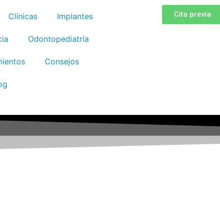
Cita previa
Clínicas
Implantes
ia
Odontopediatría
mientos
Consejos
og