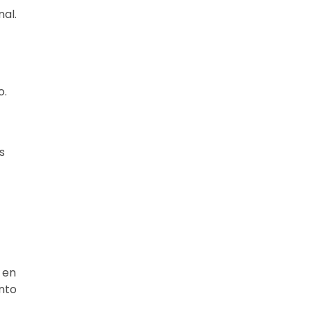
nal.
o.
s
 en
nto