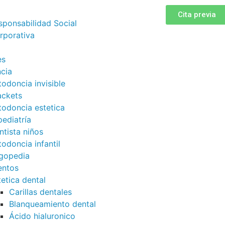
Cita previa
sponsabilidad Social
rporativa
es
cia
todoncia invisible
ackets
todoncia estetica
ediatría
ntista niños
todoncia infantil
gopedia
entos
tetica dental
Carillas dentales
Blanqueamiento dental
Ácido hialuronico