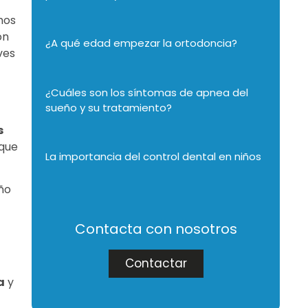
mos
on
¿A qué edad empezar la ortodoncia?
ves
¿Cuáles son los síntomas de apnea del
sueño y su tratamiento?
s
 que
La importancia del control dental en niños
año
Contacta con nosotros
Contactar
a
y