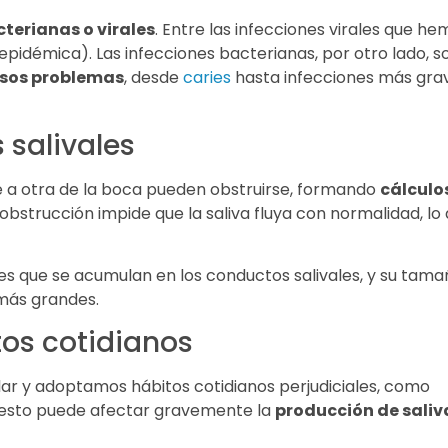
terianas o virales
. Entre las infecciones virales que he
 epidémica). Las infecciones bacterianas, por otro lado, s
rsos problemas
, desde
caries
hasta infecciones más gra
 salivales
e a otra de la boca pueden obstruirse, formando
cálculo
 obstrucción impide que la saliva fluya con normalidad, lo
ales que se acumulan en los conductos salivales, y su tam
más grandes.
os cotidianos
r y adoptamos hábitos cotidianos perjudiciales, como
 esto puede afectar gravemente la
producción de saliv