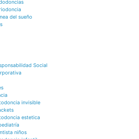
dodoncias
riodoncia
nea del sueño
s
sponsabilidad Social
rporativa
es
cia
todoncia invisible
ackets
todoncia estetica
ediatría
ntista niños