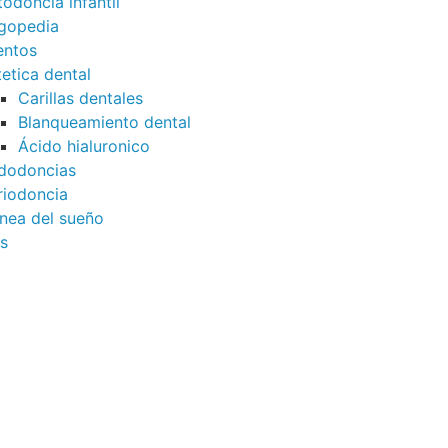
todoncia infantil
gopedia
entos
tetica dental
Carillas dentales
Blanqueamiento dental
Ácido hialuronico
dodoncias
riodoncia
nea del sueño
s