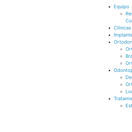
Equipo
Re
Co
Clínicas
Implant
Ortodon
Or
Br
Or
Odontop
De
Or
Lo
Tratami
Es