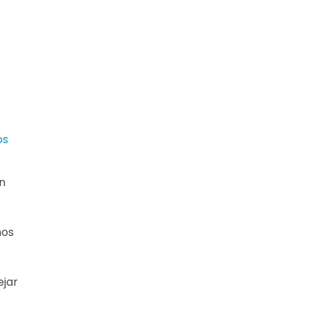
os
n
mos
ejar