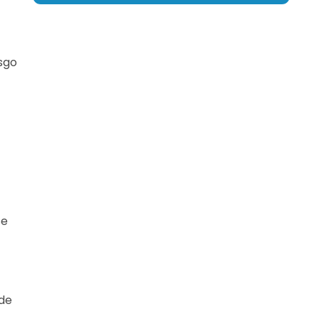
esgo
se
 de